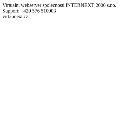
Virtualni webserver spolecnosti INTERNEXT 2000 s.r.o.
Support: +420 576 510003
virt2.inext.cz